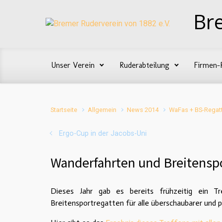
Zum Hauptinhalt springen
Br
Unser Verein
Ruderabteilung
Firmen-
Startseite
Allgemein
News 2014
WaFas + BS-Regat
Ergo-Cup in der Jacobs-Uni
Wanderfahrten und Breitensp
Dieses Jahr gab es bereits frühzeitig ein Tr
Breitensportregatten für alle überschaubarer und 