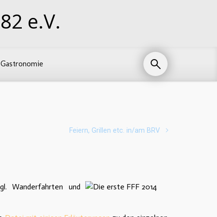
82 e.V.
Gastronomie
Feiern, Grillen etc. in/am BRV
zgl. Wanderfahrten und