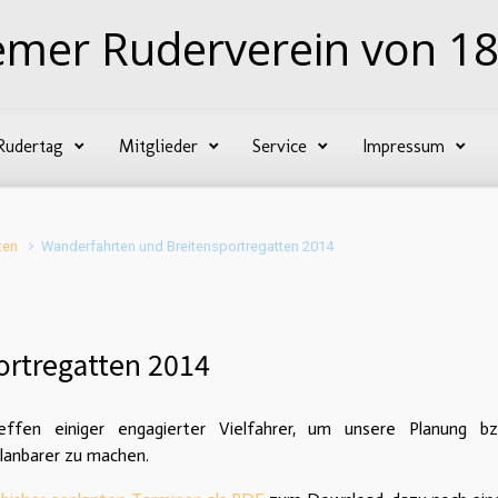
emer Ruderverein von 18
Rudertag
Mitglieder
Service
Impressum
ten
Wanderfahrten und Breitensportregatten 2014
ortregatten 2014
effen einiger engagierter Vielfahrer, um unsere Planung b
planbarer zu machen.