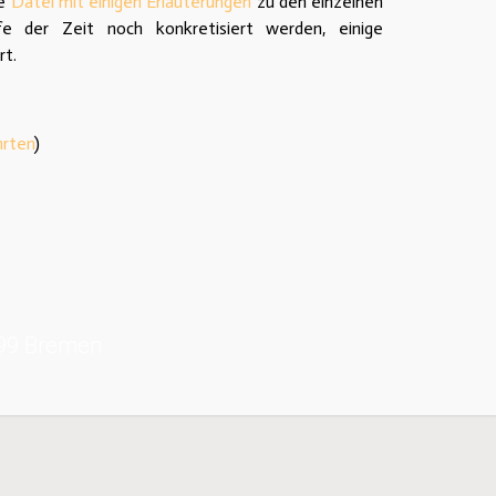
ne
Datei mit einigen Erläuterungen
zu den einzelnen
e der Zeit noch konkretisiert werden, einige
rt.
hrten
)
199 Bremen