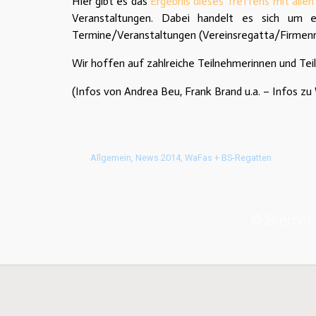
Hier gibt es das
Ergebnis dieses Treffens mit alle
Veranstaltungen. Dabei handelt es sich um e
Termine/Veranstaltungen (Vereinsregatta/Firmenrude
Wir hoffen auf zahlreiche Teilnehmerinnen und Tei
(Infos von Andrea Beu, Frank Brand u.a. – Infos z
Allgemein
,
News 2014
,
WaFas + BS-Regatten
© Bremer 