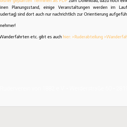
n bisher geplanten Terminen als PDF
zum Download, dazu noch ei
inen Planungsstand, einige Veranstaltungen werden im Lauf
rtag) sind dort auch nur nachrichtlich zur Orientierung aufgefüh
lnehmer!
u Wanderfahrten etc. gibt es auch
hier: >Ruderabteilung >Wanderfa
Ruderverein von 1882 e.V. • Werderstraße 60 • 28