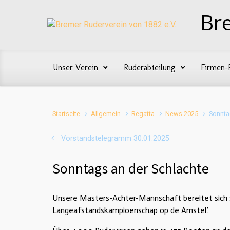
Zum Hauptinhalt springen
Br
Unser Verein
Ruderabteilung
Firmen-
Startseite
Allgemein
Regatta
News 2025
Sonnta
Vorstandstelegramm 30.01.2025
Sonntags an der Schlachte
Unsere Masters-Achter-Mannschaft bereitet sich sc
Langeafstandskampioenschap op de Amstel’.