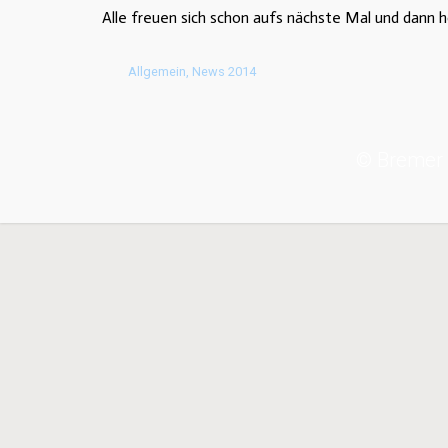
Alle freuen sich schon aufs nächste Mal und dann ho
Allgemein
,
News 2014
© Bremer 