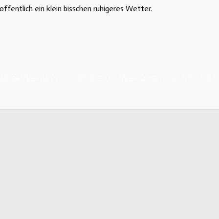
ffentlich ein klein bisschen ruhigeres Wetter.
Ruderverein von 1882 e.V. • Werderstraße 60 • 28