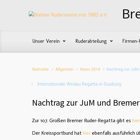
Zum Hauptinhalt springen
Br
Unser Verein
Ruderabteilung
Firmen-
Startseite
Allgemein
News 2014
Nachtrag zur JuM 
Internationale Wedau Regatta in Duisburg
Nachtrag zur JuM und Bremer
Zur 107. Großen Bremer Ruder-Regatta gibt es
hier
Der Kreissportbund hat
hier
ebenfalls ausführlich 