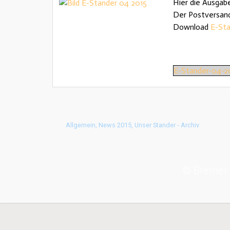
Hier die Ausgab
Der Postversand 
Download
E-Sta
E-Stander-04-2
Allgemein
,
News 2015
,
Unser Stander - Archiv
© Bremer 