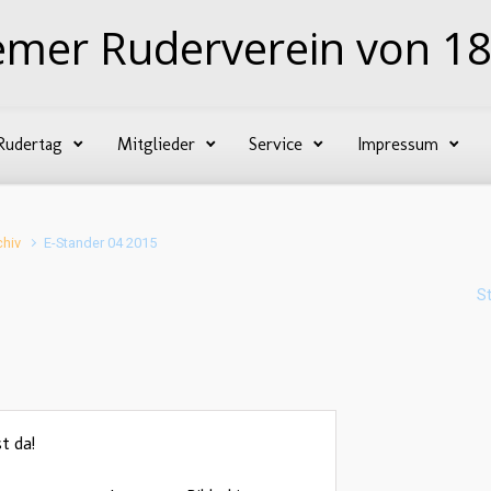
emer Ruderverein von 18
Rudertag
Mitglieder
Service
Impressum
chiv
E-Stander 04 2015
S
t da!