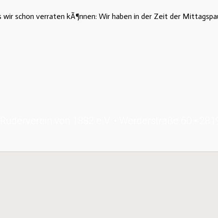
wir schon verraten kÃ¶nnen: Wir haben in der Zeit der Mittagspa
Ruderverein von 1882 e.V. • Werderstraße 60 • 28