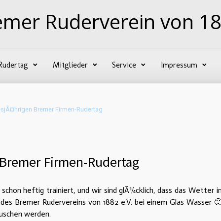
emer Ruderverein von 18
Rudertag
Mitglieder
Service
Impressum
esjÃ¤hrigen Bremer Firmen-Rudertag
 Bremer Firmen-Rudertag
chon heftig trainiert, und wir sind glÃ¼cklich, dass das Wetter i
 des Bremer Rudervereins von 1882 e.V. bei einem Glas Wasser 🙂 
uschen werden.