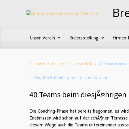
Zum Hauptinhalt springen
Br
Unser Verein
Ruderabteilung
Firmen-
Startseite
Allgemein
News 2014
40 Teams beim di
Regatta Ratzeburg am 15. und 16. Juni
40 Teams beim diesjÃ¤hrigen
Die Coaching-Phase hat bereits begonnen, es wird s
Erlebnissen wird schon auf der schÃ¶nen Terrasse
diesem Wege auch die Teams untereinander austa