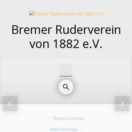
Zum Hauptinhalt springen
Bremer Ruderverein
von 1882 e.V.
Vorheriger
Näch
Neuere Einträge
Ältere Beiträge