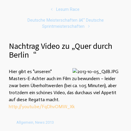
Lesum Race
Deutsche Meisterschaften â€“ Deutsche
Sprintmeisterschaften
Nachtrag Video zu „Quer durch
Berlin“
Hier gibt es "unseren"
Masters-E-Achter auch im Film zu bewundern – leider
zwar beim Überholtwerden (bei ca. 1:05 Minuten), aber
trotzdem ein schönes Video, das durchaus viel Appetit
auf diese Regatta macht.
http://youtu.be/FqDhvOMW_Xk
Allgemein
,
News 2013