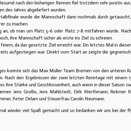
esumé nach den bisherigen Rennen fiel trotzdem sehr positiv aus.
n des Jahres abgeliefert wurden.
Halbfinale wurde die Mannschaft dann nochmals durch getauscht,
arer zu machen.
g an, ob man um Platz 5-6 oder Platz 7-8 mitfahren würde. Nach 
h, ihre Mannschaft sicher als erste ins Ziel zu schreien.
iern, da das gesetzte Ziel erreicht war. Ein letztes Mal in die
its aufgestiegen war. Direkt vom Start an zeigte die gegnerisch
ages konnte sich das Max Müller Team Bremen von den unteren R
n. Nach den Ergebnissen der zwei letzten Renntage mit einem 13
ss ihre Stärke und Geschlossenheit, auch wenn in dieser Saison zw
men Jens Große, Jens Mahlstedt, Dirk Werthmann, Rickmer Roc
mmer, Peter Dirlam und Steuerfrau Carolin Neumann.
 wieder viel Spaß gemacht und so bedanken wir uns bei der fly