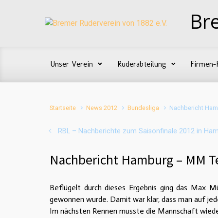
Zum Hauptinhalt springen
Br
Unser Verein
Ruderabteilung
Firmen-
Startseite
News 2012
Bundesliga
Nachbericht Ha
RBL – Nachberichte zum Saisonfinale 2012 in Ha
Nachbericht Hamburg – MM 
Beflügelt durch dieses Ergebnis ging das Max M
gewonnen wurde. Damit war klar, dass man auf jede
Im nächsten Rennen musste die Mannschaft wieder 