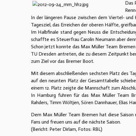
Das R
Renne
In der längeren Pause zwischen dem Viertel- und 
Tagesziel, das Erreichen der oberen Hälfte, greifb
Im Halbfinale stand gegen Neuss die Entscheidun
schaffte es Steuerfrau Carolin Neumann aber dennoc
Schon jetzt konnte das Max Müller Team Bremen fe
TU Dresden antreten, die zu diesem Zeitpunkt bere
zum Ziel vor das Bremer Boot.
Mit diesem abschließenden sechsten Platz des T
auf den neunten Platz der Gesamttabelle schiebe
einem 12. Platz zeigte die Mannschaft zum Abschlu
In Hamburg fuhren für das Max Müller Team Bre
Rahders, Timm Wöltjen, Sören Dannhauer, Elias Ha
Dem Max Müller Team Bremen hat diese Saison mal
Fans und freuen uns auf die nächste Saison.
(Bericht: Peter Dirlam, Fotos: RBL)