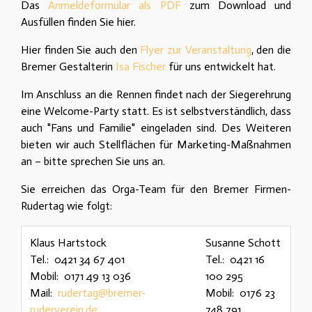
Das
Anmeldeformular als PDF
zum Download und
Ausfüllen finden Sie hier.
Hier finden Sie auch den
Flyer zur Veranstaltung
, den die
Bremer Gestalterin
Isa Fischer
für uns entwickelt hat.
Im Anschluss an die Rennen findet nach der Siegerehrung
eine Welcome-Party statt. Es ist selbstverständlich, dass
auch "Fans und Familie" eingeladen sind. Des Weiteren
bieten wir auch Stellflächen für Marketing-Maßnahmen
an – bitte sprechen Sie uns an.
Sie erreichen das Orga-Team für den Bremer Firmen-
Rudertag wie folgt:
Klaus Hartstock
Susanne Schott
Tel.: 0421 34 67 401
Tel.: 0421 16
Mobil: 0171 49 13 036
100 295
Mail:
rudertag@bremer-
Mobil: 0176 23
ruderverein.de
748 791