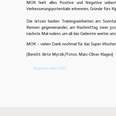
MOK hielt alles Positive und Negative unbes
Verbesserungspotentiale erkennen, Gründe fürs Kipp
Die letzen beiden Trainingseinheiten am Sonnt
Rennen gegeneinander, am Nachmittag zwei 500m
nächste Mal rudern, um all das Gelernte weiter u
MOK – vielen Dank nochmal für das Super-Woche
(Bericht: Birte Myrzik/Fotos: Marc-Oliver Klages)
Allgemein
,
News 2013
© Bremer 