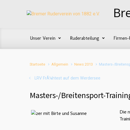
Zum Hauptinhalt springen
Br
Unser Verein
Ruderabteilung
Firmen-
Startseite
Allgemein
News 2013
Masters-/Breitens
LRV FrÃ¼htest auf dem Werdersee
Masters-/Breitensport-Traini
Die n
Trai