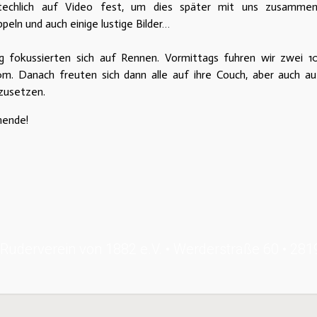
techlich auf Video fest, um dies später mit uns zusammen 
eln und auch einige lustige Bilder…
ag fokussierten sich auf Rennen. Vormittags fuhren wir zwei 
. Danach freuten sich dann alle auf ihre Couch, aber auch au
mzusetzen.
nende!
Ruderverein von 1882 e.V. • Werderstraße 60 • 28