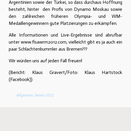
Argentinien sowie der Türkei, so dass durchaus Hoffnung
besteht, hinter den Profis von Dynamo Moskau sowie
den zahlreichen früheren Olympia- und WM-
Medaillengewinnern gute Platzierungen zu erkämpfen.
Alle Informationen und Live-Ergebnisse sind abrufbar
unter www.fisawrm2012.com, vielleicht gibt es ja auch ein
paar Schlachtenbummler aus Bremen???
Wir würden uns auf jeden Fall freuen!
(Bericht: Klaus Gravert/Foto: Klaus Hartstock
(Facebook))
© Bremer Ruderverein von 1882 e.V. •
Werderstraße 60 • 28199 Bremen
Allgemein
,
News 2012