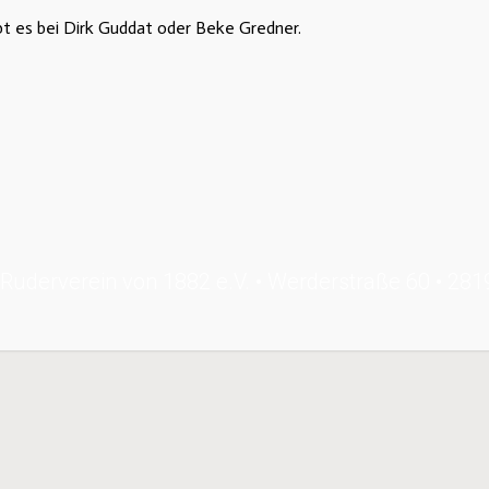
t es bei Dirk Guddat oder Beke Gredner.
Ruderverein von 1882 e.V. • Werderstraße 60 • 28