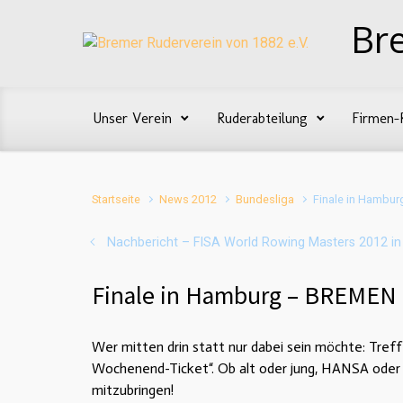
Zum Hauptinhalt springen
Br
Unser Verein
Ruderabteilung
Firmen-
Startseite
News 2012
Bundesliga
Finale in Hambu
Nachbericht – FISA World Rowing Masters 2012 in
Finale in Hamburg – BREMEN
Wer mitten drin statt nur dabei sein möchte: Tre
Wochenend-Ticket“. Ob alt oder jung, HANSA oder B
mitzubringen!