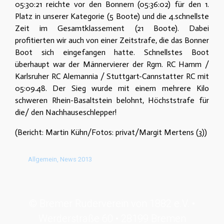
05:30:21 reichte vor den Bonnern (05:36:02) für den 1.
Platz in unserer Kategorie (5 Boote) und die 4.schnellste
Zeit im Gesamtklassement (21 Boote). Dabei
profitierten wir auch von einer Zeitstrafe, die das Bonner
Boot sich eingefangen hatte. Schnellstes Boot
überhaupt war der Männervierer der Rgm. RC Hamm /
Karlsruher RC Alemannia / Stuttgart-Cannstatter RC mit
05:09.48. Der Sieg wurde mit einem mehrere Kilo
schweren Rhein-Basaltstein belohnt, Höchststrafe für
die/ den Nachhauseschlepper!
(Bericht: Martin Kühn/Fotos: privat/Margit Mertens (3))
Allgemein
,
News 2013
© Bremer Ruderverein von 1882 e.V. •
Werderstraße 60 • 28199 Bremen