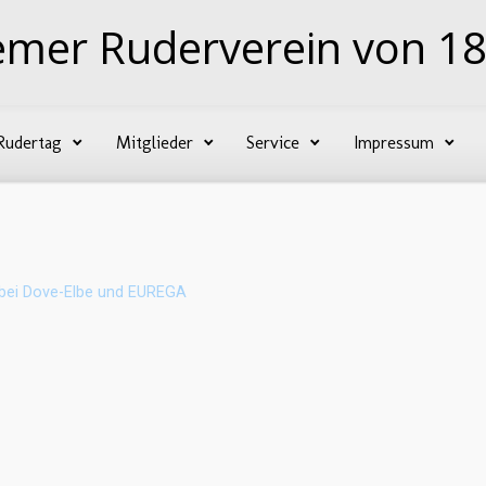
emer Ruderverein von 18
Rudertag
Mitglieder
Service
Impressum
 bei Dove-Elbe und EUREGA