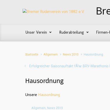
Zum Hauptinhalt springen
Br
Unser Verein
Ruderabteilung
Firmen-
Startseite
Allgemein
News 2013
Hausordnung
Erfolgreicher Saisonauftakt fÃ¼r BRV-Marathonis
Hausordnung
Unsere
Hausordnung
Allgemein
,
News 2013