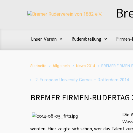
Zum Hauptinhalt springen
Br
Unser Verein
Ruderabteilung
Firmen-
Startseite
Allgemein
News 2014
BREMER FIRMEN-
2. European University Games – Rotterdam 2014
BREMER FIRMEN-RUDERTAG 
Die W
Wass
werden. Hier zeigte sich schon, wer das Talent z