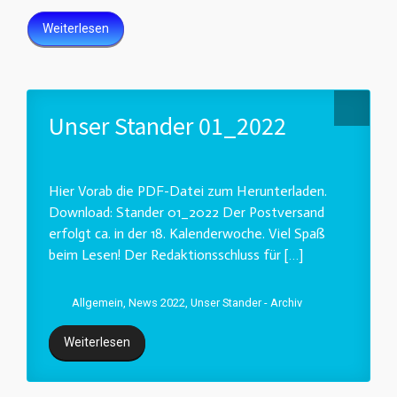
Weiterlesen
Unser Stander 01_2022
Hier Vorab die PDF-Datei zum Herunterladen.
Download: Stander 01_2022 Der Postversand
erfolgt ca. in der 18. Kalenderwoche. Viel Spaß
beim Lesen! Der Redaktionsschluss für […]
Allgemein
,
News 2022
,
Unser Stander - Archiv
Weiterlesen