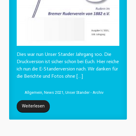
Dies war nun Unser Stander Jahrgang 100. Die
Druckversion ist sicher schon bei Euch. Hier reiche
ich nun die E-Standerversion nach. Wir danken für
die Berichte und Fotos ohne […]
Allgemein
,
News 2021
,
Unser Stander - Archiv
Weiterlesen