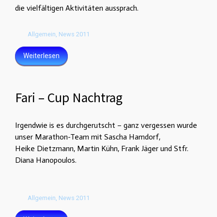
die vielfältigen Aktivitäten aussprach.
Allgemein
,
News 2011
Weiterlesen
Fari – Cup Nachtrag
Irgendwie
is
es durchgerutscht – ganz vergessen wurde
unser Marathon-Team mit Sascha
Ha
m
dorf
,
Heike
Dietzmann
, Martin Kühn, Frank Jäger und
Stfr
.
Diana
Hanopoulos
.
Allgemein
,
News 2011