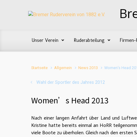
Zum Hauptinhalt springen
Br
Unser Verein
Ruderabteilung
Firmen-
Startseite
Allgemein
News 2013
Women’s Head 20
Wahl der Sportler des Jahres 2012
Women’s Head 2013
Nach einer langen Anfahrt über Land und Luftw
Kristine hatte bereits einmal an HoRR teilgenomme
viele Boote zu überholen. Gleich nach den ersten S