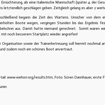
ie Ernüchterung, als eine italienische Mannschaft (später 4. der 
 letztendlich geschlagen geben. Zeitgleich gelang es aber 2 weite
schließend begann die Zeit des Wartens. Unsicher von dem ein
erholten Boote wegen, vergingen Stunden bis das Ergebnis fes
ubelschrei aus. Damit hatte niemand gerechnet. Somit waren wi
o mit noch besserem Startplatz wieder angreifen!
r Organisation sowie der Trainerbetreuung soll hiermit nochmal
 und zudem noch ein schönes Boot anvertraut.
etail: www.wehorr.org/results.htm, Foto: Sören Dannhauer, erste F
rier.