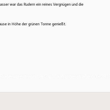
ser war das Rudern ein reines Vergnügen und die
 Pause in Höhe der grünen Tonne genießt.
Ruderverein von 1882 e.V. • Werderstraße 60 • 28