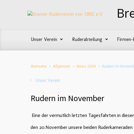
Zum Hauptinhalt springen
Br
Unser Verein
Ruderabteilung
Firmen-
Startseite
Allgemein
News 2009
Rudern im Novem
Unser Verein
Rudern im November
Eine der vermutlich letzten Tagesfahrten in die
den 20.November unsere beiden Ruderkameraden T