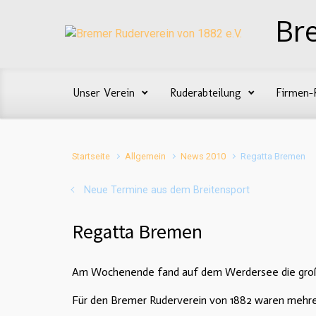
Zum Hauptinhalt springen
Br
Unser Verein
Ruderabteilung
Firmen-
Startseite
Allgemein
News 2010
Regatta Bremen
Neue Termine aus dem Breitensport
Regatta Bremen
Am Wochenende fand auf dem Werdersee die groß
Für den Bremer Ruderverein von 1882 waren mehre