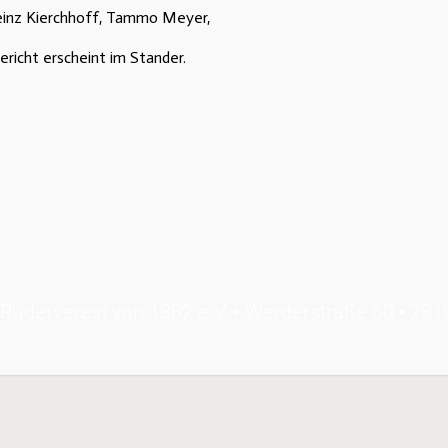
Heinz Kierchhoff, Tammo Meyer,
ericht erscheint im Stander.
Ruderverein von 1882 e.V. • Werderstraße 60 • 28