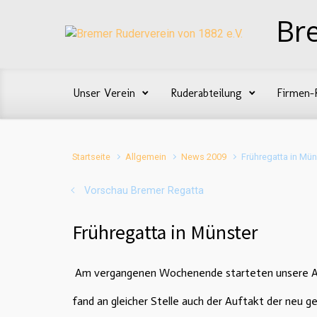
Zum Hauptinhalt springen
Br
Unser Verein
Ruderabteilung
Firmen-
Startseite
Allgemein
News 2009
Frühregatta in Mün
Vorschau Bremer Regatta
Frühregatta in Münster
Am vergangenen Wochenende starteten unsere Akti
fand an gleicher Stelle auch der Auftakt der neu 