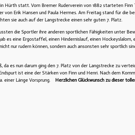
n Hürth statt. Vom Bremer Ruderverein von 1882 starteten Finn Th
er von Erik Hansen und Paula Hermes. Am Freitag stand für die be
hten sie auch auf der Langstrecke einen sehr guten 7. Platz.
sten die Sportler ihre anderen sportlichen Fähigkeiten unter B
b es eine Ergostaffel, einen Hindernislauf, einen Hockeyslalom, 
cht nur rudern können, sondern auch ansonsten sehr sportlich si
 da es nun darum ging den 7. Platz von der Langstrecke zu verteid
Endspurt ist eine der Stärken von Finn und Henri. Nach dem Komm
a. einer Länge Vorsprung.
Herzlichen Glückwunsch zu dieser tolle