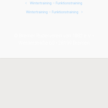
Wintertraining – Funktionstraining
Wintertraining – Funktionstraining
© Bremer Ruderverein von 1882 e.V. •
Werderstraße 60 • 28199 Bremen