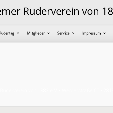
emer Ruderverein von 18
Rudertag
Mitglieder
Service
Impressum
Ruderverein von 1882 e.V. • Werderstraße 60 • 28