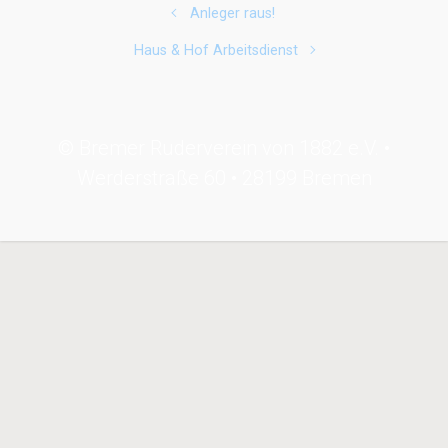
Anleger raus!
Haus & Hof Arbeitsdienst
© Bremer Ruderverein von 1882 e.V. •
Werderstraße 60 • 28199 Bremen